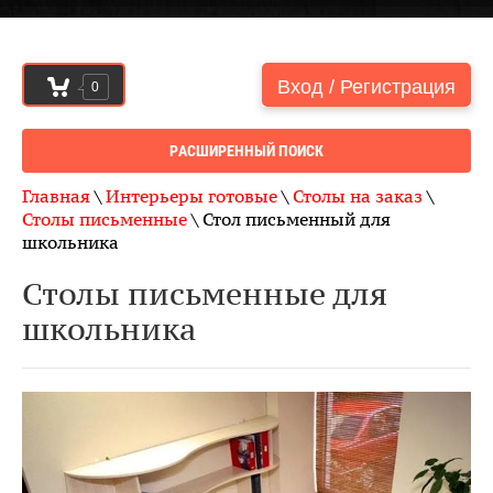
Вход / Регистрация
0
РАСШИРЕННЫЙ ПОИСК
Главная
\
Интерьеры готовые
\
Столы на заказ
\
Столы письменные
\ Стол письменный для
школьника
Столы письменные для
школьника